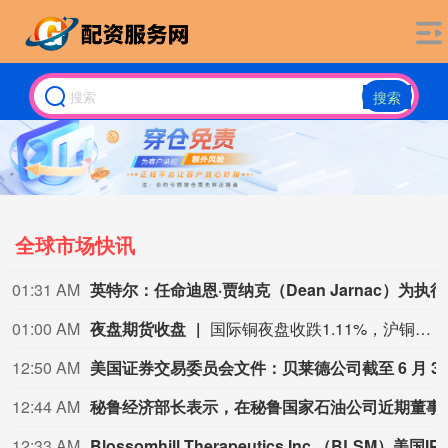
搜索
全球市场快讯
01:31 AM
英特尔：任命迪恩
01:00 AM
夜盘期货收盘
国际铜夜盘收跌1.11%，沪铜收跌0.80%，沪铝收跌0.13%，沪锌收跌1.54%，沪铅收跌0.29%，沪镍收涨0.52%，沪锡收跌1.51%。氧化铝夜盘收跌0.04%，铝合金收跌0.09%。不锈钢夜盘收涨0.21%。
12:50 AM
美国证券交易委员会文件：贝莱德公司截至 6 月 30
12:44 AM
秘鲁经济部长表示，在秘鲁国家
12:33 AM
Blossomhill Therapeutics Inc.（BLSM）美