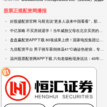
股票正规配资网播报
好股盛配资官网 马斯克说“更多人该来中国看看”，那不妨直接来
中亿策略 不买房就退学！当年威胁父母在北京买房的张炘炀，现在
盘盘赢配资APP下载 80项成果上榜！国家电投集团公布202
九倍配资平台 男子骑车晕倒体温41℃确诊热射病，专家提醒：中
温州股票配资网APP下载 六旬老烟枪现身说法：40年烟瘾换来