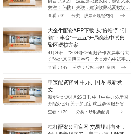
前言 大家好，这里是花夏数娱，感谢大家
关注！ 为防止失联，建议收藏花夏数娱，
也可以使用积分进行免费游戏兑换。 游戏
查看：91
分类：股票正规配资网
介绍 iPhone/iPad | 中文 | 3....
大金牛配资APP下载 从“倍增”到“引
领”：丰台“十五五”开局亮出中试集
聚区硬核方案
4月25日，“2026倍增追赶合作发展丰台大
会”在北京园博园举行，大会发布中试平台
集聚区行动方案，计划在中关村丰台园一
查看：149
分类：股票正规配资网
期布局20个中试特色园；同步推出77个城
市....
申宝配资官网 中办、国办 最新发
文
新华社北京4月26日电 中共中央办公厅国
务院办公厅关于加强新就业群体服务管理
的意见 （2025年10月29日） 新就业群体
查看：179
分类：炒股票配资
是社会主义劳动者的重要组成部分，是经
济....
杠杆配资公司官网 交易规则有变，
创业板新规来了；宁王重登主动基