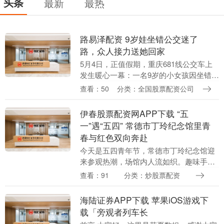
头条
最新
最热
路易泽配资 9岁娃坐错公交迷了
路，众人接力送她回家
5月4日，正值假期，重庆681线公交车上
发生暖心一幕：一名9岁的小女孩因坐错公
交迷了路，在驾驶员和站务员的接力帮助
查看：50
分类：全国股票配资公司
下，最终安全回到家人身边。 当天11点50
分，....
伊春股票配资网APP下载 “五
一”遇“五四” 常德市丁玲纪念馆里青
春与红色双向奔赴
今天是五四青年节，常德市丁玲纪念馆迎
来参观热潮，场馆内人流如织。趣味手
工、非遗课堂、文物打卡、免费观影等一
查看：91
分类：炒股票配资
系列特色文化活动轮番登场，为市民游客
带来丰富的红色文化....
海陆证券APP下载 苹果iOS游戏下
载「旁观者列车长