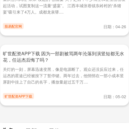
起活动，试图复制这一流量“盛宴”。 江西丰城张巷镇东岭村的“杀猪
宴”吸引来了4万人。成都龙泉驿....
股易配官网
日期：04-26
旷世配资APP下载 因为一部剧被骂两年沦落到演竖短都无水
花，任运杰后悔了吗？
关灯的一刻，屏幕迅速变黑，像是电源断了。观众还没反应过来，任
运杰的星途已经被按下了暂停键。两年过去，他悄悄在一部小成本竖
屏剧中挂上了自己的名字，播放量超过五千万....
旷世配资APP下载
日期：05-02