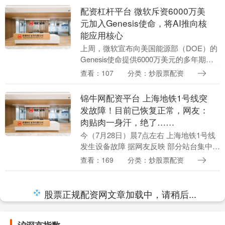
户，将无法再通过....
配资杠杆平台 微软斥资6000万美
元加入Genesis使命，将AI推向核
能应用核心
上周，微软宣布向美国能源部（DOE）的
Genesis使命提供6000万美元的多年期资
金承诺。Genesis使命是一项旨在将人工智
查看：107
分类：炒股票配资
能（AI）全面融入全美17所国家....
锦牛网配资平台 上海地铁1号线突
发故障！目前已恢复正常，网友：
肉贴肉一身汗，绝了……
今（7月28日）晨7点左右 上海地铁1号线
发生设备故障 据网友反映 部分站台集中了
较多乘客 目前1号线 已恢复正常 随后，
查看：169
分类：炒股票配资
地铁方通过微信公众号和微博等渠道 发....
股票正规配资网文章加载中，请稍后...