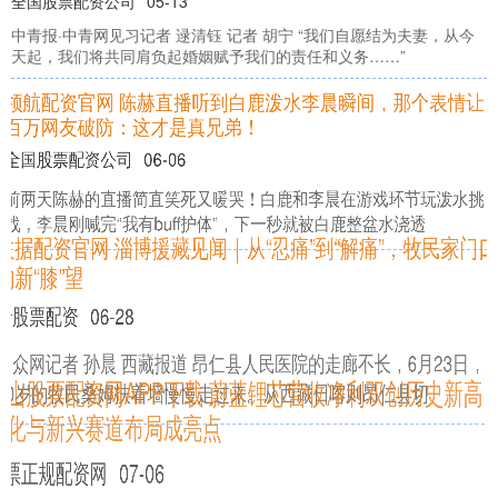
全国股票配资公司
05-13
中青报·中青网见习记者 逯清钰 记者 胡宁 “我们自愿结为夫妻，从今
天起，我们将共同肩负起婚姻赋予我们的责任和义务……”
领航配资官网 陈赫直播听到白鹿泼水李晨瞬间，那个表情让
百万网友破防：这才是真兄弟！
全国股票配资公司
06-06
前两天陈赫的直播简直笑死又暖哭！白鹿和李晨在游戏环节玩泼水挑
战，李晨刚喊完“我有buff护体”，下一秒就被白鹿整盆水浇透
数据配资官网 淄博援藏见闻｜从“忍痛”到“解痛”，牧民家门口
的新“膝”望
炒股票配资
06-28
大众网记者 孙晨 西藏报道 昂仁县人民医院的走廊不长，6月23日，
60岁的牧民桑姆扶着墙慢慢走过来。从西藏日喀则昂仁县切
佛山股票配资网APP下载 蔚蓝锂芯营收净利双创历史新高 全
球化与新兴赛道布局成亮点
股票正规配资网
07-06