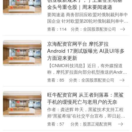
金头号重仓股｜周末要闻速递
要闻速递 商务部回应欧盟对俄制裁列单中
国企业 针对欧盟第20轮对俄制裁列单中国
企业，商务部新闻发言人表示，中方将采
查看：114
分类：全国股票配资公司
取必要措施，坚决维护中国企业的正当合
法权益，一....
京海配资官网平台 摩托罗拉
Android 17测试版曝光 AI及UI等多
方面迎来更新
【CNMO科技消息】近日，有外媒报道
称，摩托罗拉面向部分机型推送的Android
17测试版相关细节已经流出，涉及多项新
查看：85
分类：全国股票配资公司
功能及设计调整，有望大幅改善软件使用
体验....
旺牛配资官网 从王者到落幕：黑鲨
手机的缓慢死亡与老用户的无奈
作者：龚进辉 昨天，黑鲨技术支持工程
师“黑鲨希瑞”在社交平台宣布，即日起正
式停止手机品类的官方售后维修及相关服
查看：57
分类：股票正规配资网
务。这意味着，仍在使用黑鲨手机的用